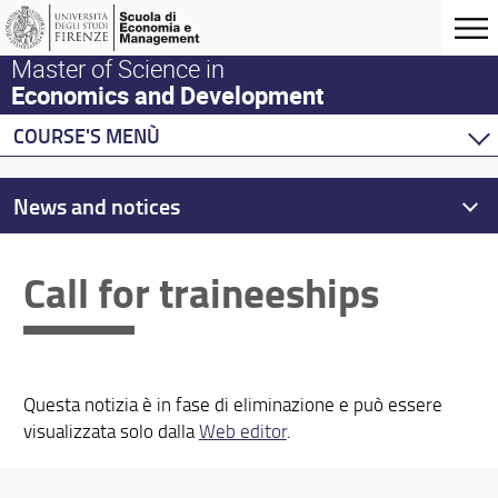
Master of Science in
Economics and Development
COURSE'S MENÙ
Home
Master Program
News and notices
Development Economics
Economics
Call for traineeships
Behavioural Economics
Double Degree Programs
Questa notizia è in fase di eliminazione e può essere
visualizzata solo dalla
Web editor
.