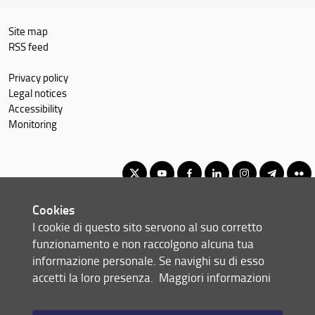
Site map
RSS feed
Privacy policy
Legal notices
Accessibility
Monitoring
Cookies
Master of Science in Economics and Development
I cookie di questo sito servono al suo corretto
© Copyright 2012-2026 Università degli Studi di Firenze UNIFI
funzionamento e non raccolgono alcuna tua
P.IVA/Cod.Fis 01279680480
informazione personale. Se navighi su di esso
accetti la loro presenza.
Maggiori informazioni
Via delle Pandette, 32 - 50127 Firenze (FI)
Tel: +39 055 2759011 - 2759012 (Segreteria Presidenza)