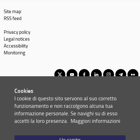
Site map
RSS feed
Privacy policy
Legal notices
Accessibility
Monitoring
Cookies
Master of Science in Economics and Development
I cookie di questo sito servono al suo corretto
© Copyright 2012-2026 Università degli Studi di Firenze UNIFI
funzionamento e non raccolgono alcuna tua
P.IVA/Cod.Fis 01279680480
informazione personale. Se navighi su di esso
accetti la loro presenza.
Maggiori informazioni
Via delle Pandette, 32 - 50127 Firenze (FI)
Tel: +39 055 2759011 - 2759012 (Segreteria Presidenza)
Email:
scuola(AT)economia.unifi.it
Ho capito