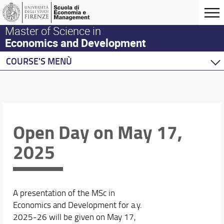
Master of Science in
Economics and Development
COURSE'S MENÙ
Home
Master Program
Development Economics
Economics
Open Day on May 17,
Behavioural Economics
2025
Double Degree Programs
A presentation of the MSc in
Economics and Development for a.y.
2025-26 will be given on May 17,